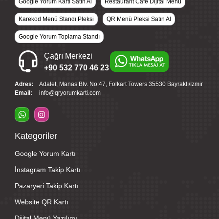
Google Yorum Kartı Satın Al
Restaurant Cafe Dijital Menü
Karekod Menü Standı Pleksi
QR Menü Pleksi Satın Al
Google Yorum Toplama Standı
Çağrı Merkezi
+90 532 770 46 23
Adres:
Adalet, Manas Blv. No:47, Folkart Towers 35530 Bayraklı/İzmir
Email:
info@qryorumkarti.com
Kategoriler
Google Yorum Kartı
İnstagram Takip Kartı
Pazaryeri Takip Kartı
Website QR Kartı
Dijital Menü Yazılımı