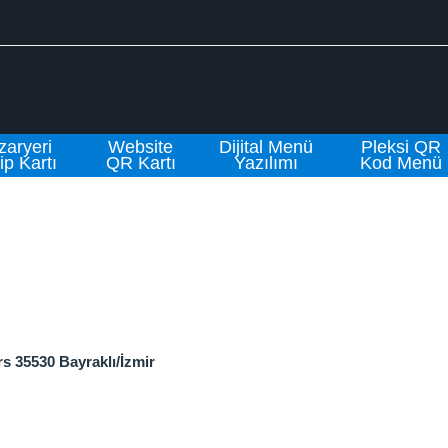
zaryeri
Website
Dijital Menü
Pleksi QR
ip Kartı
QR Kartı
Yazılımı
Kod Menü
s 35530 Bayraklı/İzmir