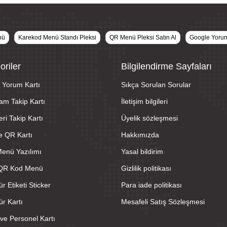
nü
Karekod Menü Standı Pleksi
QR Menü Pleksi Satın Al
Google Yorum
oriler
Bilgilendirme Sayfaları
 Yorum Kartı
Sıkça Sorulan Sorular
am Takip Kartı
İletişim bilgileri
ri Takip Kartı
Üyelik sözleşmesi
e QR Kartı
Hakkımızda
 Menü Yazılımı
Yasal bildirim
 QR Kod Menü
Gizlilik politikası
r Etiketi Sticker
Para iade politikası
r Kartı
Mesafeli Satış Sözleşmesi
ve Personel Kartı